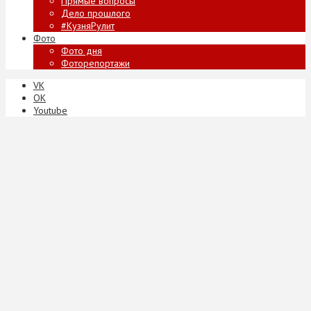
Прямые вопросы
Дело прошлого
#КузняРулит
Фото
Фото дня
Фоторепортажи
VK
ОК
Youtube