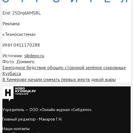
Erid: 2SDnjdAMSBL
Реклама
«Техносистема»
ИНН 0411170288
Источник:
sibdepo.ru
Фото: Доминго.
Ежегодное бедствие обошло стороной зелёное сокровище
Кузбасса
В Кемерове начали снимать первых жертв дикой жары
Учредитель — ООО «Онлайн-журнал «Сибдепо».
Главный редактор - Макаров Г.Н.
Наши контакты: