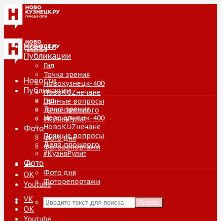
Новости
Публикации
Гид
Точка зрения
Новости
Новокузнецк-400
Публикации
НовоKUZнечане
Гид
Прямые вопросы
Точка зрения
Дело прошлого
Новокузнецк-400
#КузняРулит
НовоKUZнечане
Фото
Прямые вопросы
Фото дня
Дело прошлого
Фоторепортажи
#КузняРулит
Фото
VK
Фото дня
ОК
Фоторепортажи
Youtube
VK
Искать
ОК
Youtube