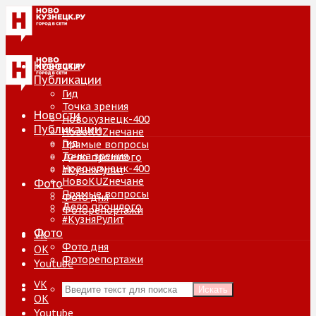
Новости
Публикации
Гид
Точка зрения
Новости
Новокузнецк-400
Публикации
НовоKUZнечане
Гид
Прямые вопросы
Точка зрения
Дело прошлого
Новокузнецк-400
#КузняРулит
НовоKUZнечане
Фото
Прямые вопросы
Фото дня
Дело прошлого
Фоторепортажи
#КузняРулит
Фото
VK
Фото дня
ОК
Фоторепортажи
Youtube
VK
Искать
ОК
Youtube