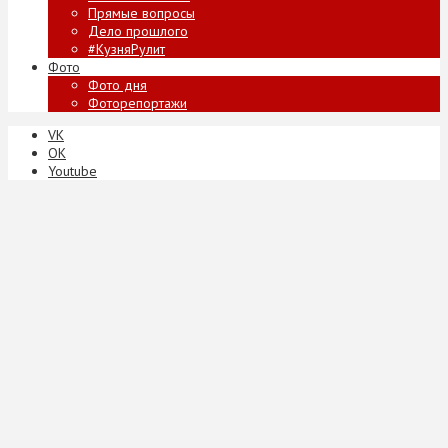
Прямые вопросы
Дело прошлого
#КузняРулит
Фото
Фото дня
Фоторепортажи
VK
ОК
Youtube