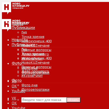
Новости
Публикации
Гид
Точка зрения
Новости
Новокузнецк-400
Публикации
НовоKUZнечане
Гид
Прямые вопросы
Точка зрения
Дело прошлого
Новокузнецк-400
#КузняРулит
НовоKUZнечане
Фото
Прямые вопросы
Фото дня
Дело прошлого
Фоторепортажи
#КузняРулит
Фото
VK
Фото дня
ОК
Фоторепортажи
Youtube
VK
Искать
ОК
Youtube