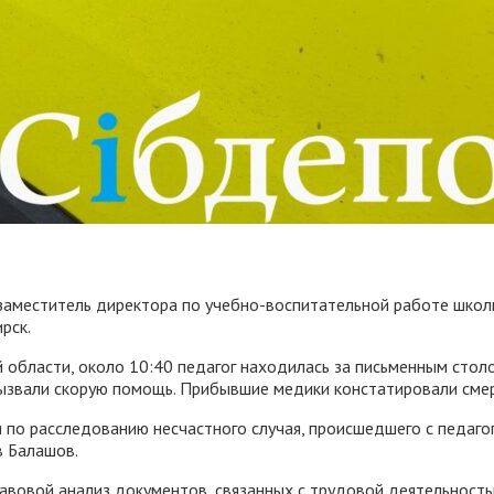
заместитель директора по учебно-воспитательной работе школ
рск.
области, около 10:40 педагог находилась за письменным столом
вызвали скорую помощь. Прибывшие медики констатировали сме
по расследованию несчастного случая, происшедшего с педагог
в Балашов.
авовой анализ документов, связанных с трудовой деятельность