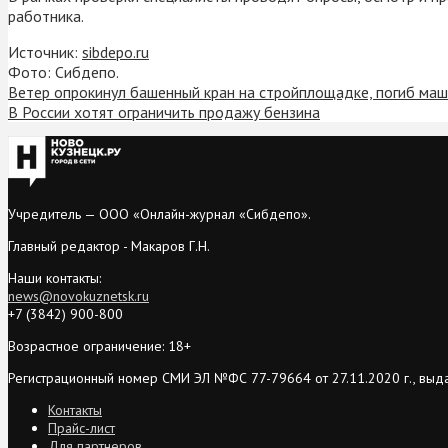
работника.
Источник:
sibdepo.ru
Фото: Сибдепо.
Ветер опрокинул башенный кран на стройплощадке, погиб ма
В России хотят ограничить продажу бензина
Учредитель — ООО «Онлайн-журнал «Сибдепо».
Главный редактор - Макаров Г.Н.
Наши контакты:
news@novokuznetsk.ru
+7 (3842) 900-800
Возрастное ограничение: 18+
Регистрационный номер СМИ ЭЛ №ФС 77-79664 от 27.11.2020 г., выд
Контакты
Прайс-лист
Для партнеров