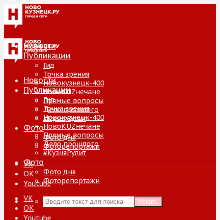
Новости
Публикации
Гид
Точка зрения
Новости
Новокузнецк-400
Публикации
НовоKUZнечане
Гид
Прямые вопросы
Точка зрения
Дело прошлого
Новокузнецк-400
#КузняРулит
НовоKUZнечане
Фото
Прямые вопросы
Фото дня
Дело прошлого
Фоторепортажи
#КузняРулит
Фото
VK
Фото дня
ОК
Фоторепортажи
Youtube
VK
Искать
ОК
Youtube