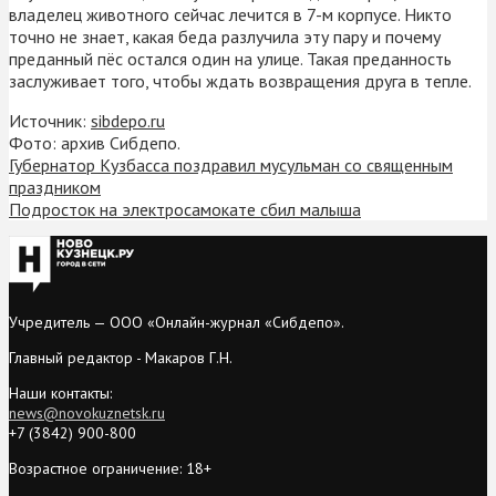
владелец животного сейчас лечится в 7-м корпусе. Никто
точно не знает, какая беда разлучила эту пару и почему
преданный пёс остался один на улице. Такая преданность
заслуживает того, чтобы ждать возвращения друга в тепле.
Источник:
sibdepo.ru
Фото: архив Сибдепо.
Губернатор Кузбасса поздравил мусульман со священным
праздником
Подросток на электросамокате сбил малыша
Учредитель — ООО «Онлайн-журнал «Сибдепо».
Главный редактор - Макаров Г.Н.
Наши контакты:
news@novokuznetsk.ru
+7 (3842) 900-800
Возрастное ограничение: 18+