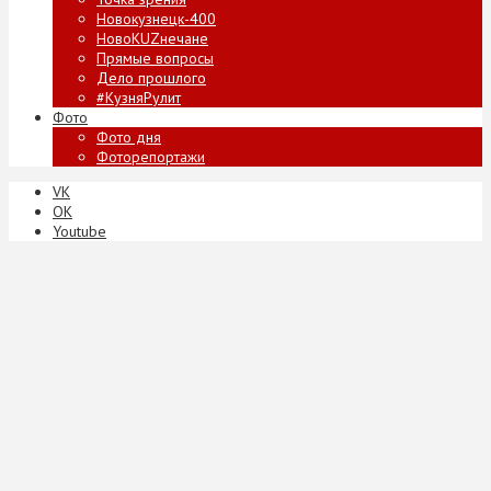
Новокузнецк-400
НовоKUZнечане
Прямые вопросы
Дело прошлого
#КузняРулит
Фото
Фото дня
Фоторепортажи
VK
ОК
Youtube