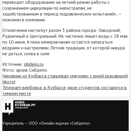
переводят оборудование на летний режим работы с
сохранением циркуляции по магистралям, не
задействованным в период гидравлических испытаний», —
пояснили в компании.
Отключения настигнут разом 3 района города- Заводский,
Рудничный и Центральный. Их частично лишат воды с 28 мая
по 10 июня. А пока кемеровчанам остаётся запасаться
вёдрами и кастрюлями. Летняя традиция, от которой никуда
не деться, снова в силе.
Источник:
sibdepo.ru
Фото: архив Сибдепо.
Чиновник из Кузбасса станцевал «медляк» с юной красавицей
(фото)
Telegram-вербовка: в Кузбассе двое студентов состарятся в
темном месте
Учредитель — ООО «Онлайн-журнал «Сибдепо».