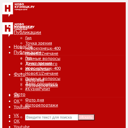
Новости
Публикации
Гид
Точка зрения
Новости
Новокузнецк-400
Публикации
НовоKUZнечане
Гид
Прямые вопросы
Точка зрения
Дело прошлого
Новокузнецк-400
#КузняРулит
НовоKUZнечане
Фото
Прямые вопросы
Фото дня
Дело прошлого
Фоторепортажи
#КузняРулит
Фото
VK
Фото дня
ОК
Фоторепортажи
Youtube
VK
Искать
ОК
Youtube