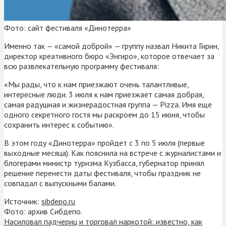
Фото: сайт фестиваля «Динотерра»
Именно так — «самой доброй» — группу назвал Никита Гирин,
директор креативного бюро «Энгиро», которое отвечает за
всю развлекательную программу фестиваля:
«Мы рады, что к нам приезжают очень талантливые,
интересные люди. 3 июля к нам приезжает самая добрая,
самая радушная и жизнерадостная группа — Pizza. Имя еще
одного секретного гостя мы раскроем до 15 июня, чтобы
сохранить интерес к событию».
В этом году «Динотерра» пройдет с 3 по 5 июля (первые
выходные месяца). Как пояснила на встрече с журналистами и
блогерами министр туризма Кузбасса, губернатор принял
решение перенести даты фестиваля, чтобы праздник не
совпадал с выпускными балами.
Источник:
sibdepo.ru
Фото: архив Сибдепо.
Насиловал падчериц и торговал наркотой: известно, как