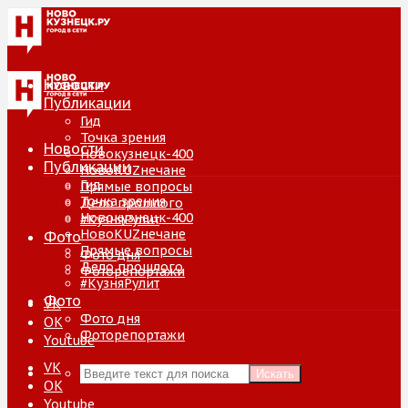
Новости
Публикации
Гид
Точка зрения
Новости
Новокузнецк-400
Публикации
НовоKUZнечане
Гид
Прямые вопросы
Точка зрения
Дело прошлого
Новокузнецк-400
#КузняРулит
НовоKUZнечане
Фото
Прямые вопросы
Фото дня
Дело прошлого
Фоторепортажи
#КузняРулит
Фото
VK
Фото дня
ОК
Фоторепортажи
Youtube
VK
Искать
ОК
Youtube