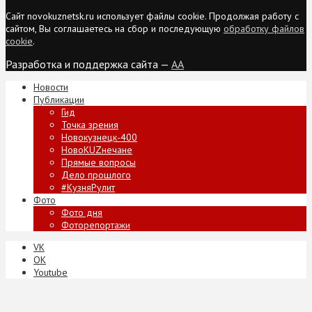
Сайт novokuznetsk.ru использует файлы cookie. Продолжая работу с
сайтом, Вы соглашаетесь на сбор и последующую
обработку файлов
cookie
.
Разработка и поддержка сайта —
AA
Новости
Публикации
Гид
Точка зрения
Новокузнецк-400
НовоKUZнечане
Прямые вопросы
Дело прошлого
#КузняРулит
Фото
Фото дня
Фоторепортажи
VK
ОК
Youtube