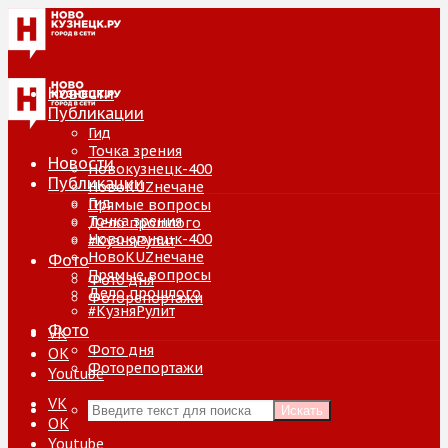
Новости
Публикации
Гид
Точка зрения
Новости
Новокузнецк-400
Публикации
НовоKUZнечане
Гид
Прямые вопросы
Точка зрения
Дело прошлого
Новокузнецк-400
#КузняРулит
НовоKUZнечане
Фото
Прямые вопросы
Фото дня
Дело прошлого
Фоторепортажи
#КузняРулит
Фото
VK
Фото дня
ОК
Фоторепортажи
Youtube
VK
Искать
ОК
Youtube