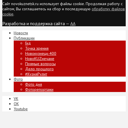
Сайт novokuznetsk.ru использует файлы cookie. Продолжая работу с
сайтом, Вы соглашаетесь на сбор и последующую
обработку файлов
cookie
.
Разработка и поддержка сайта —
AA
Новости
Публикации
Гид
Точка зрения
Новокузнецк-400
НовоKUZнечане
Прямые вопросы
Дело прошлого
#КузняРулит
Фото
Фото дня
Фоторепортажи
VK
ОК
Youtube