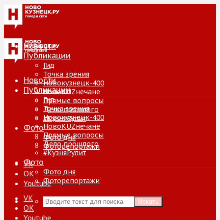
Новости
Публикации
Гид
Точка зрения
Новости
Новокузнецк-400
Публикации
НовоKUZнечане
Гид
Прямые вопросы
Точка зрения
Дело прошлого
Новокузнецк-400
#КузняРулит
НовоKUZнечане
Фото
Прямые вопросы
Фото дня
Дело прошлого
Фоторепортажи
#КузняРулит
Фото
VK
Фото дня
ОК
Фоторепортажи
Youtube
VK
Искать
ОК
Youtube