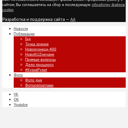
сайтом, Вы соглашаетесь на сбор и последующую
обработку файлов
cookie
.
Разработка и поддержка сайта —
AA
Новости
Публикации
Гид
Точка зрения
Новокузнецк-400
НовоKUZнечане
Прямые вопросы
Дело прошлого
#КузняРулит
Фото
Фото дня
Фоторепортажи
VK
ОК
Youtube