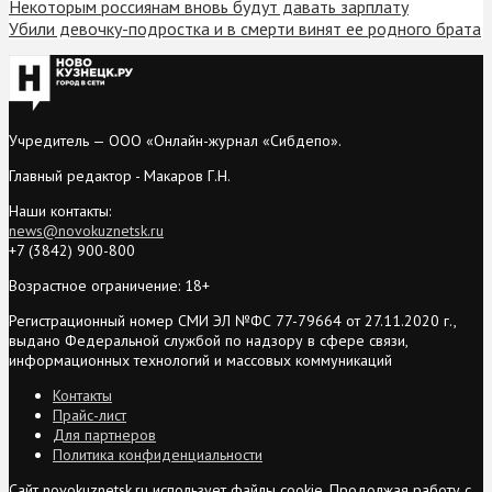
Некоторым россиянам вновь будут давать зарплату
Убили девочку-подростка и в смерти винят ее родного брата
Учредитель — ООО «Онлайн-журнал «Сибдепо».
Главный редактор - Макаров Г.Н.
Наши контакты:
news@novokuznetsk.ru
+7 (3842) 900-800
Возрастное ограничение: 18+
Регистрационный номер СМИ ЭЛ №ФС 77-79664 от 27.11.2020 г.,
выдано Федеральной службой по надзору в сфере связи,
информационных технологий и массовых коммуникаций
Контакты
Прайс-лист
Для партнеров
Политика конфиденциальности
Сайт novokuznetsk.ru использует файлы cookie. Продолжая работу с