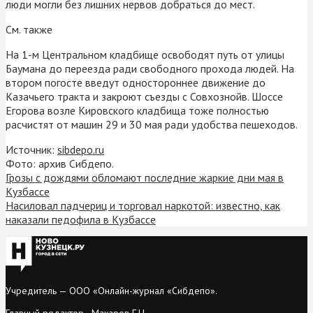
люди могли без лишних нервов добраться до мест.
См. также
На 1-м Центральном кладбище освободят путь от улицы
Баумана до переезда ради свободного прохода людей. На
втором погосте введут одностороннее движение до
Казачьего тракта и закроют съезды с Совхознойв. Шоссе
Егорова возле Кировского кладбища тоже полностью
расчистят от машин 29 и 30 мая ради удобства пешеходов.
Источник:
sibdepo.ru
Фото: архив Сибдепо.
Грозы с дождями обломают последние жаркие дни мая в
Кузбассе
Насиловал падчериц и торговал наркотой: известно, как
наказали педофила в Кузбассе
Учредитель — ООО «Онлайн-журнал «Сибдепо».
Главный редактор - Макаров Г.Н.