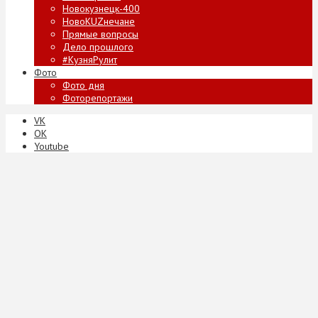
Новокузнецк-400
НовоKUZнечане
Прямые вопросы
Дело прошлого
#КузняРулит
Фото
Фото дня
Фоторепортажи
VK
ОК
Youtube