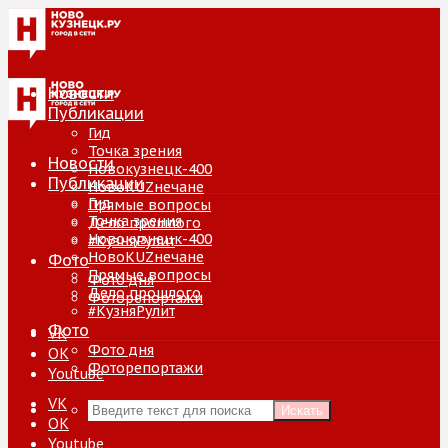
Новости
Публикации
Гид
Точка зрения
Новости
Новокузнецк-400
Публикации
НовоKUZнечане
Гид
Прямые вопросы
Точка зрения
Дело прошлого
Новокузнецк-400
#КузняРулит
НовоKUZнечане
Фото
Прямые вопросы
Фото дня
Дело прошлого
Фоторепортажи
#КузняРулит
Фото
VK
Фото дня
ОК
Фоторепортажи
Youtube
VK
Искать
ОК
Youtube