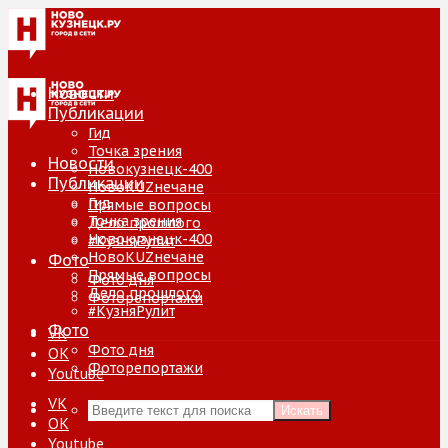
Новости
Публикации
Гид
Точка зрения
Новости
Новокузнецк-400
Публикации
НовоKUZнечане
Гид
Прямые вопросы
Точка зрения
Дело прошлого
Новокузнецк-400
#КузняРулит
НовоKUZнечане
Фото
Прямые вопросы
Фото дня
Дело прошлого
Фоторепортажи
#КузняРулит
Фото
VK
Фото дня
ОК
Фоторепортажи
Youtube
VK
Искать
ОК
Youtube