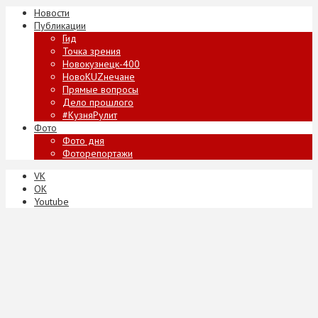
Новости
Публикации
Гид
Точка зрения
Новокузнецк-400
НовоKUZнечане
Прямые вопросы
Дело прошлого
#КузняРулит
Фото
Фото дня
Фоторепортажи
VK
ОК
Youtube