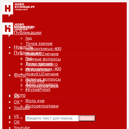
Новости
Публикации
Гид
Точка зрения
Новости
Новокузнецк-400
Публикации
НовоKUZнечане
Гид
Прямые вопросы
Точка зрения
Дело прошлого
Новокузнецк-400
#КузняРулит
НовоKUZнечане
Фото
Прямые вопросы
Фото дня
Дело прошлого
Фоторепортажи
#КузняРулит
Фото
VK
Фото дня
ОК
Фоторепортажи
Youtube
VK
Искать
ОК
Youtube