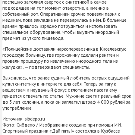
поспешно затолкал сверток с синтетикой в самое
подходящее на тот момент отверстие, а именно в
собственный рот. Оперативники срочно повезли парня к
медикам, пока закладка не переварилась в нём. В больнице
врачам пришлось изрядно потрудиться и использовать
специальное оборудование, чтобы выудить инородный
предмет из узкого пищевода.
«Полицейские доставили наркоперевозчика в Киселевскую
городскую больницу, где горожанину сделали рентген и
провели процедуру по извлечению инородного тела из
желудка», — подтверждают специалисты.
Выяснилось, что ранее судимый любитель острых ощущений
купил синтетику в интернете для себя. Теперь за тягу к
веществам и неудачный фокус с глотанием пакета ему
придется отвечать по статье. Мужчине светит реальный срок
до 3 лет колонии, а пока он заплатил штраф 4 000 рублей за
употребление.
Источник:
sibdepo.ru
Фото: Сибдепо / Изображение создано при помощи ИИ.
Спортивный праздник «Дай пять!» состоялся в Кузбассе