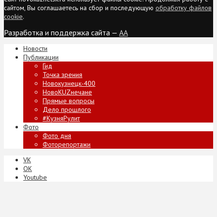
сайтом, Вы соглашаетесь на сбор и последующую
обработку файлов
cookie
.
Разработка и поддержка сайта —
AA
Новости
Публикации
Гид
Точка зрения
Новокузнецк-400
НовоKUZнечане
Прямые вопросы
Дело прошлого
#КузняРулит
Фото
Фото дня
Фоторепортажи
VK
ОК
Youtube