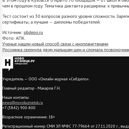
чем в прошлом году. Тематика диктанта расширена: к привыч
Тест состоит из 30 вопросов разного уровня сложности. Зарег
сертификаты, а лучшие — дипломы победителей.
Источник:
sibdepo.ru
Фото: АПК.
Ученые нашли новый способ связи с инопланетянами
Россиянка свернула двум малышам шеи и сломала позвоночни
Учредитель — ООО «Онлайн-журнал «Сибдепо».
Главный редактор - Макаров Г.Н.
Наши контакты:
news@novokuznetsk.ru
+7 (3842) 900-800
Возрастное ограничение: 18+
Регистрационный номер СМИ ЭЛ №ФС 77-79664 от 27.11.2020 г., выд