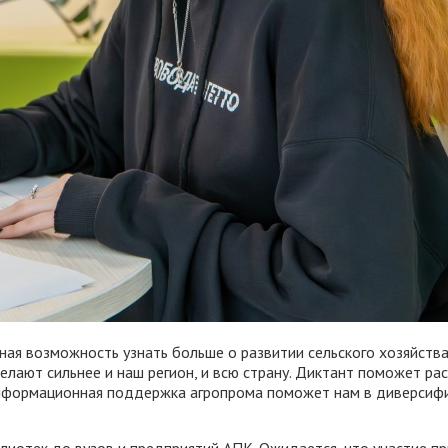
ная возможность узнать больше о развитии сельского хозяйства,
ают сильнее и наш регион, и всю страну. Диктант поможет расс
 информационная поддержка агропрома поможет нам в диверсифи
иотек до вузов и предприятий АПК. Ожидается, что участие при