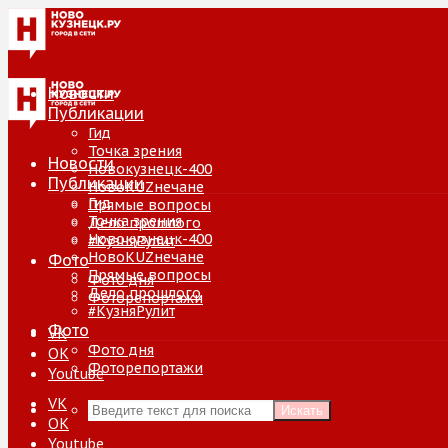
Новости
Публикации
Гид
Точка зрения
Новости
Новокузнецк-400
Публикации
НовоKUZнечане
Гид
Прямые вопросы
Точка зрения
Дело прошлого
Новокузнецк-400
#КузняРулит
НовоKUZнечане
Фото
Прямые вопросы
Фото дня
Дело прошлого
Фоторепортажи
#КузняРулит
Фото
VK
Фото дня
ОК
Фоторепортажи
Youtube
VK
Искать
ОК
Youtube