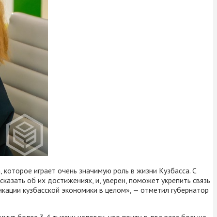
 которое играет очень значимую роль в жизни Кузбасса. С
казать об их достижениях, и, уверен, поможет укрепить связь
кации кузбасской экономики в целом», — отметил губернатор
мут более 3,4 тысячи человек, что почти в два раза больше,