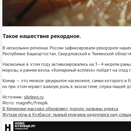
Такое нашествие рекордное.
В нескольких регионах России зафиксировали рекордное наше
Республике Башкортостан, Свердловской и Тюменской областях
Насекомые в этом году активизировались на 3–4 недели раньш
морозы, и ранняя весна. «Комариный всплеск» пойдет на спад
Комар — это мелкое двукрылое насекомое, самки которого в б
но при этом играют важную роль в экосистеме, служа пищей дл
Источник:
sibdepo.ru
Фото: magnific/freepik.
В Кемерове массово обновляют дороги: названы адреса
Жуткая ночь в Кузбассе: пьяный мужчина надругался над спя