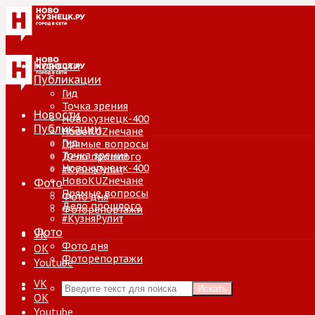
Новости
Публикации
Гид
Точка зрения
Новости
Новокузнецк-400
Публикации
НовоKUZнечане
Гид
Прямые вопросы
Точка зрения
Дело прошлого
Новокузнецк-400
#КузняРулит
НовоKUZнечане
Фото
Прямые вопросы
Фото дня
Дело прошлого
Фоторепортажи
#КузняРулит
Фото
VK
Фото дня
ОК
Фоторепортажи
Youtube
VK
Искать
ОК
Youtube