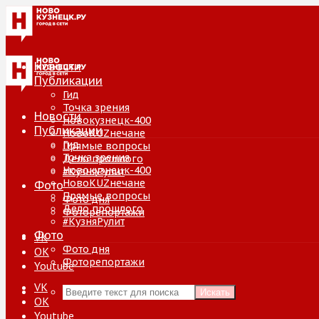
Новости
Публикации
Гид
Точка зрения
Новости
Новокузнецк-400
Публикации
НовоKUZнечане
Гид
Прямые вопросы
Точка зрения
Дело прошлого
Новокузнецк-400
#КузняРулит
НовоKUZнечане
Фото
Прямые вопросы
Фото дня
Дело прошлого
Фоторепортажи
#КузняРулит
Фото
VK
Фото дня
ОК
Фоторепортажи
Youtube
VK
Искать
ОК
Youtube