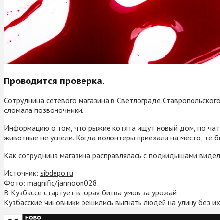
Проводится проверка.
Сотрудница сетевого магазина в Светлограде Ставропольского 
сломала позвоночники.
Информацию о том, что рыжие котята ищут новый дом, по чат
животные не успели. Когда волонтеры приехали на место, те 
Как сотрудница магазина расправлялась с подкидышами видели
Источник:
sibdepo.ru
Фото: magnific/jannoon028.
В Кузбассе стартует вторая битва умов за урожай
Кузбасские чиновники решились выгнать людей на улицу без их