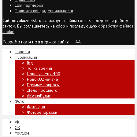
Для партнеров
Политика конфиденциальности
Сайт novokuznetsk.ru использует файлы cookie. Продолжая работу с
сайтом, Вы соглашаетесь на сбор и последующую
обработку файлов
cookie
.
Разработка и поддержка сайта —
AA
Новости
Публикации
Гид
Точка зрения
Новокузнецк-400
НовоKUZнечане
Прямые вопросы
Дело прошлого
#КузняРулит
Фото
Фото дня
Фоторепортажи
VK
ОК
Youtube