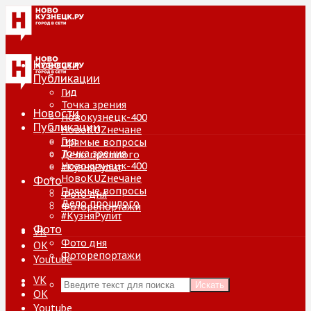
Новости
Публикации
Гид
Точка зрения
Новости
Новокузнецк-400
Публикации
НовоKUZнечане
Гид
Прямые вопросы
Точка зрения
Дело прошлого
Новокузнецк-400
#КузняРулит
НовоKUZнечане
Фото
Прямые вопросы
Фото дня
Дело прошлого
Фоторепортажи
#КузняРулит
Фото
VK
Фото дня
ОК
Фоторепортажи
Youtube
VK
Искать
ОК
Youtube