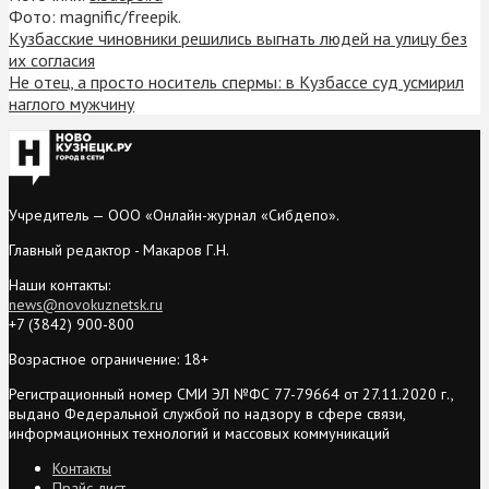
Фото: magnific/freepik.
Кузбасские чиновники решились выгнать людей на улицу без
их согласия
Не отец, а просто носитель спермы: в Кузбассе суд усмирил
наглого мужчину
Учредитель — ООО «Онлайн-журнал «Сибдепо».
Главный редактор - Макаров Г.Н.
Наши контакты:
news@novokuznetsk.ru
+7 (3842) 900-800
Возрастное ограничение: 18+
Регистрационный номер СМИ ЭЛ №ФС 77-79664 от 27.11.2020 г.,
выдано Федеральной службой по надзору в сфере связи,
информационных технологий и массовых коммуникаций
Контакты
Прайс-лист