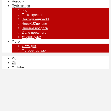
Новости
Публикации
Гид
Точка зрения
Новокузнецк-400
НовоKUZнечане
Прямые вопросы
Дело прошлого
#КузняРулит
Фото
Фото дня
Фоторепортажи
VK
ОК
Youtube