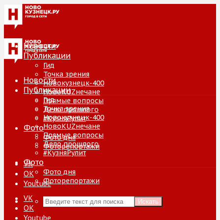
Новости
Публикации
Гид
Точка зрения
Новости
Новокузнецк-400
Публикации
НовоKUZнечане
Гид
Прямые вопросы
Точка зрения
Дело прошлого
Новокузнецк-400
#КузняРулит
НовоKUZнечане
Фото
Прямые вопросы
Фото дня
Дело прошлого
Фоторепортажи
#КузняРулит
Фото
VK
Фото дня
ОК
Фоторепортажи
Youtube
VK
Искать
ОК
Youtube