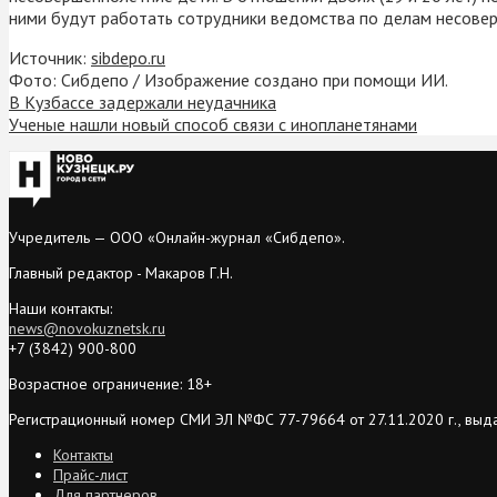
ними будут работать сотрудники ведомства по делам несове
Источник:
sibdepo.ru
Фото: Сибдепо / Изображение создано при помощи ИИ.
В Кузбассе задержали неудачника
Ученые нашли новый способ связи с инопланетянами
Учредитель — ООО «Онлайн-журнал «Сибдепо».
Главный редактор - Макаров Г.Н.
Наши контакты:
news@novokuznetsk.ru
+7 (3842) 900-800
Возрастное ограничение: 18+
Регистрационный номер СМИ ЭЛ №ФС 77-79664 от 27.11.2020 г., выд
Контакты
Прайс-лист
Для партнеров