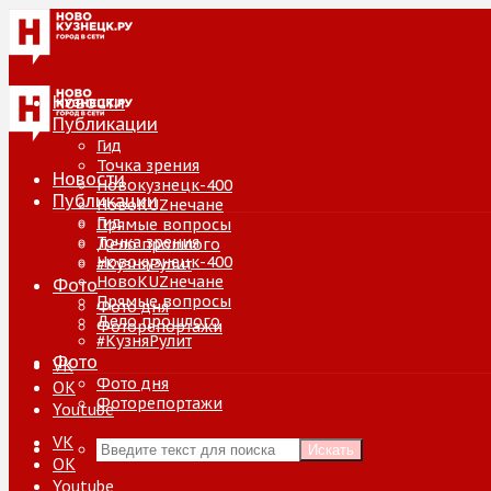
Новости
Публикации
Гид
Точка зрения
Новости
Новокузнецк-400
Публикации
НовоKUZнечане
Гид
Прямые вопросы
Точка зрения
Дело прошлого
Новокузнецк-400
#КузняРулит
НовоKUZнечане
Фото
Прямые вопросы
Фото дня
Дело прошлого
Фоторепортажи
#КузняРулит
Фото
VK
Фото дня
ОК
Фоторепортажи
Youtube
VK
Искать
ОК
Youtube