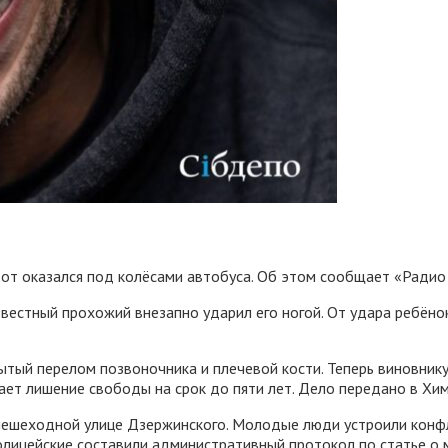
 тот оказался под колёсами автобуса. Об этом сообщает «Радио
вестный прохожий внезапно ударил его ногой. От удара ребёнок
тый перелом позвоночника и плечевой кости. Теперь виновнику 
ет лишение свободы на срок до пяти лет. Дело передано в Хим
пешеходной улице Дзержинского. Молодые люди устроили конфли
олицейские составили административный протокол по статье о 