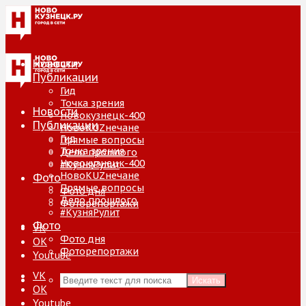
Новости
Публикации
Гид
Точка зрения
Новости
Новокузнецк-400
Публикации
НовоKUZнечане
Гид
Прямые вопросы
Точка зрения
Дело прошлого
Новокузнецк-400
#КузняРулит
НовоKUZнечане
Фото
Прямые вопросы
Фото дня
Дело прошлого
Фоторепортажи
#КузняРулит
Фото
VK
Фото дня
ОК
Фоторепортажи
Youtube
VK
Искать
ОК
Youtube