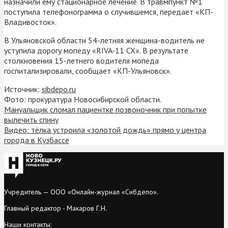
назначили ему стационарное лечение. В травмпункт №1
поступила телефонограмма о случившемся, передает «КП-
Владивосток».
В Ульяновской области 54-летняя женщина-водитель не
уступила дорогу мопеду «RIVA-11 CX». В результате
столкновения 15-летнего водителя мопеда
госпитализировали, сообщает «КП-Ульяновск».
Источник:
sibdepo.ru
Фото: прокуратура Новосибирской области.
Мануальщик сломал пациентке позвоночник при попытке
вылечить спину
Видео: тёлка устроила «золотой дождь» прямо у центра
города в Кузбассе
Учредитель — ООО «Онлайн-журнал «Сибдепо».
Главный редактор - Макаров Г.Н.
Наши контакты: