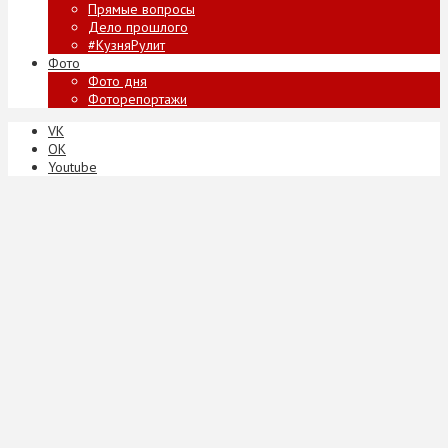
Прямые вопросы
Дело прошлого
#КузняРулит
Фото
Фото дня
Фоторепортажи
VK
ОК
Youtube