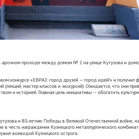
 в арочном проходе между домом № 2 на улице Кутузова и дом
вом конкурсе «ЕВРАЗ: город друзей — город идей!» и получил 
 (лекций, мастер‑классов и экскурсий). Ожидается, что они пр
ством и историей. Главная цель инициативы — обогатить культу
утузова и 80‑летию Победы в Великой Отечественной войне, на
е в честь награждения Кузнецкого металлургического комбината
ужил воеводой Кузнецкого острога.