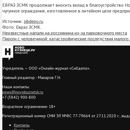
ЕВРАЗ ЗСМК продолжает вносить вклад в благоустройство Ново
чугунное ограждение, изготовленное в литейном цехе предпри
Источник:
sibdepo.ru
Фото: Евраз ЗСМК.
Неизвестные напали на россиянина из-за парковочного места
Пироги с человечиной: катастрофические последствия малого
Учредитель — ООО «Онлайн-журнал «Сибдепо».
Главный редактор - Макаров Г.Н.
Наши контакты:
news@novokuznetsk.ru
+7 (3842) 900-800
Возрастное ограничение: 18+
Регистрационный номер СМИ ЭЛ №ФС 77-79664 от 27.11.2020 г., выд
Контакты