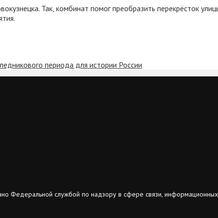
кузнецка. Так, комбинат помог преобразить перекрёсток улицы
ятия.
 ледникового периода для истории России
ано Федеральной службой по надзору в сфере связи, информационных