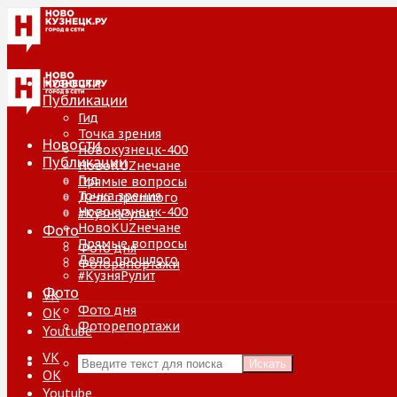
Новости
Публикации
Гид
Точка зрения
Новости
Новокузнецк-400
Публикации
НовоKUZнечане
Гид
Прямые вопросы
Точка зрения
Дело прошлого
Новокузнецк-400
#КузняРулит
НовоKUZнечане
Фото
Прямые вопросы
Фото дня
Дело прошлого
Фоторепортажи
#КузняРулит
Фото
VK
Фото дня
ОК
Фоторепортажи
Youtube
VK
Искать
ОК
Youtube