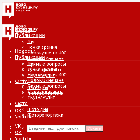
Новости
Публикации
Гид
Точка зрения
Новости
Новокузнецк-400
Публикации
НовоKUZнечане
Гид
Прямые вопросы
Точка зрения
Дело прошлого
Новокузнецк-400
#КузняРулит
НовоKUZнечане
Фото
Прямые вопросы
Фото дня
Дело прошлого
Фоторепортажи
#КузняРулит
Фото
VK
Фото дня
ОК
Фоторепортажи
Youtube
VK
Искать
ОК
Youtube