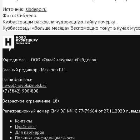
Источник:
sibdepo.ru
Фото: Сибдепо.
Кузбассовцам раскрыли чудовищную тайну почерка
Кузбассовцы «больше месяца» беспомощно тонут в кучах мусо
Учредитель — ООО «Онлайн-журнал «Сибдепо».
Главный редактор - Макаров Г.Н.
Наши контакты:
news@novokuznetsk.ru
+7 (3842) 900-800
Возрастное ограничение: 18+
Регистрационный номер СМИ ЭЛ №ФС 77-79664 от 27.11.2020 г., выд
Контакты
Прайс-лист
Для партнеров
Политика конфиденциальности