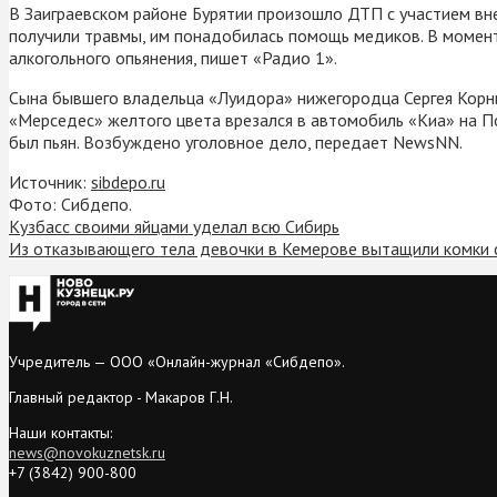
В Заиграевском районе Бурятии произошло ДТП с участием вн
получили травмы, им понадобилась помощь медиков. В момент
алкогольного опьянения, пишет «Радио 1».
Сына бывшего владельца «Луидора» нижегородца Сергея Корни
«Мерседес» желтого цвета врезался в автомобиль «Киа» на По
был пьян. Возбуждено уголовное дело, передает NewsNN.
Источник:
sibdepo.ru
Фото: Сибдепо.
Кузбасс своими яйцами уделал всю Сибирь
Из отказывающего тела девочки в Кемерове вытащили комки 
Учредитель — ООО «Онлайн-журнал «Сибдепо».
Главный редактор - Макаров Г.Н.
Наши контакты:
news@novokuznetsk.ru
+7 (3842) 900-800