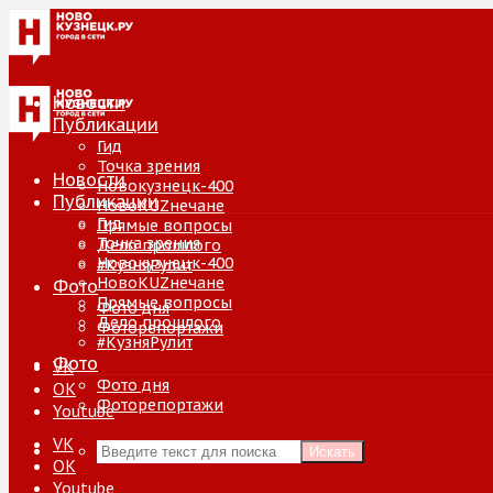
Новости
Публикации
Гид
Точка зрения
Новости
Новокузнецк-400
Публикации
НовоKUZнечане
Гид
Прямые вопросы
Точка зрения
Дело прошлого
Новокузнецк-400
#КузняРулит
НовоKUZнечане
Фото
Прямые вопросы
Фото дня
Дело прошлого
Фоторепортажи
#КузняРулит
Фото
VK
Фото дня
ОК
Фоторепортажи
Youtube
VK
Искать
ОК
Youtube