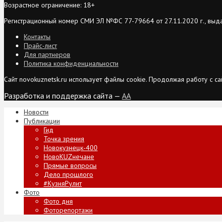
Возрастное ограничение: 18+
Регистрационный номер СМИ ЭЛ №ФС 77-79664 от 27.11.2020 г., выд
Контакты
Прайс-лист
Для партнеров
Политика конфиденциальности
Сайт novokuznetsk.ru использует файлы cookie. Продолжая работу с 
Разработка и поддержка сайта —
AA
Новости
Публикации
Гид
Точка зрения
Новокузнецк-400
НовоKUZнечане
Прямые вопросы
Дело прошлого
#КузняРулит
Фото
Фото дня
Фоторепортажи