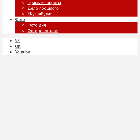
Прямые вопросы
Дело прошлого
#КузняРулит
Фото
Фото дня
Фоторепортажи
VK
ОК
Youtube