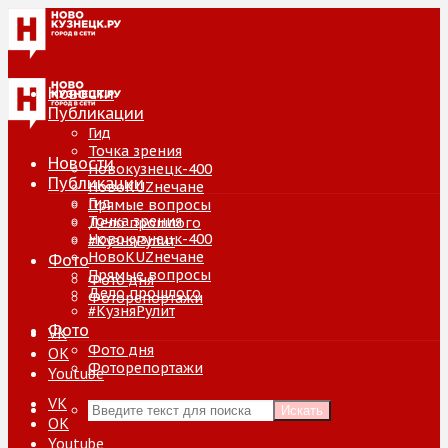
Новости
Публикации
Гид
Точка зрения
Новости
Новокузнецк-400
Публикации
НовоKUZнечане
Гид
Прямые вопросы
Точка зрения
Дело прошлого
Новокузнецк-400
#КузняРулит
НовоKUZнечане
Фото
Прямые вопросы
Фото дня
Дело прошлого
Фоторепортажи
#КузняРулит
Фото
VK
Фото дня
ОК
Фоторепортажи
Youtube
VK
Искать
ОК
Youtube