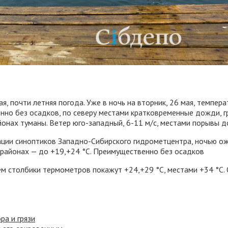
, почти летняя погода. Уже в ночь на вторник, 26 мая, темпера
но без осадков, по северу местами кратковременные дожди, гр
онах туманы. Ветер юго-западный, 6-11 м/с, местами порывы до
ации синоптиков Западно-Сибирского гидрометцентра, ночью ож
 районах — до +19,+24 °C. Преимущественно без осадков
днём столбики термометров покажут +24,+29 °C, местами +34 °C
ра и грязи