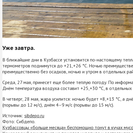
Уже завтра.
В ближайшие дни в Кузбассе установится по-настоящему теплая
термометров поднимутся до +21,+26 °C. Ночью преимуществен
преимущественно без осадков, ночью и утром в отдельных рай
Среда, 27 мая, принесет еще более теплую погоду. По информ
Днём температура воздуха составит +25,+30 °C, в отдельных
В четверг, 28 мая, жара усилится: ночью будет +8,+13 °C, а 
(порывы до 12 м/с), днём 4–9 м/с (порывы до 15 м/с).
Источник:
sibdepo.ru
Фото: Сибдепо.
Кузбассовцы «больше месяца» беспомощно тонут в кучах мусо