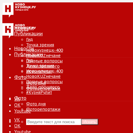
Новости
Публикации
Гид
Точка зрения
Новости
Новокузнецк-400
Публикации
НовоKUZнечане
Гид
Прямые вопросы
Точка зрения
Дело прошлого
Новокузнецк-400
#КузняРулит
НовоKUZнечане
Фото
Прямые вопросы
Фото дня
Дело прошлого
Фоторепортажи
#КузняРулит
Фото
VK
Фото дня
ОК
Фоторепортажи
Youtube
VK
Искать
ОК
Youtube