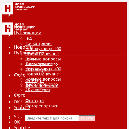
Новости
Публикации
Гид
Точка зрения
Новости
Новокузнецк-400
Публикации
НовоKUZнечане
Гид
Прямые вопросы
Точка зрения
Дело прошлого
Новокузнецк-400
#КузняРулит
НовоKUZнечане
Фото
Прямые вопросы
Фото дня
Дело прошлого
Фоторепортажи
#КузняРулит
Фото
VK
Фото дня
ОК
Фоторепортажи
Youtube
VK
Искать
ОК
Youtube