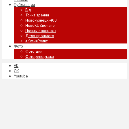
Публикации
Гид
Точка зрения
Новокузнецк-400
НовоKUZнечане
Прямые вопросы
Дело прошлого
#КузняРулит
Фото
Фото дня
Фоторепортажи
VK
ОК
Youtube