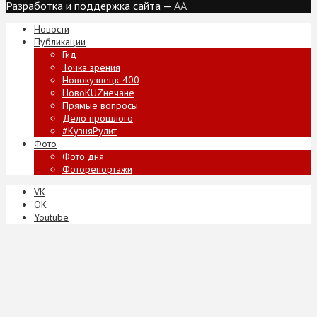
Разработка и поддержка сайта —
AA
Новости
Публикации
Гид
Точка зрения
Новокузнецк-400
НовоKUZнечане
Прямые вопросы
Дело прошлого
#КузняРулит
Фото
Фото дня
Фоторепортажи
VK
ОК
Youtube