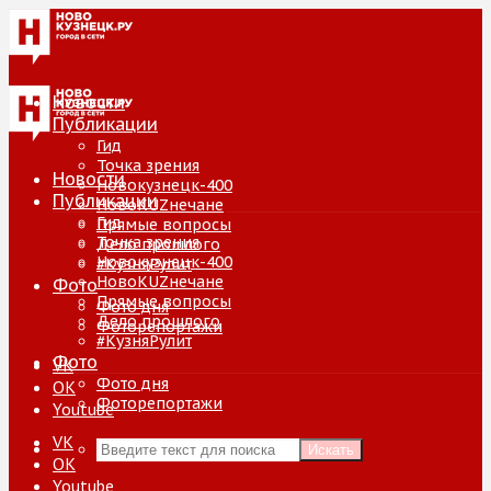
Новости
Публикации
Гид
Точка зрения
Новости
Новокузнецк-400
Публикации
НовоKUZнечане
Гид
Прямые вопросы
Точка зрения
Дело прошлого
Новокузнецк-400
#КузняРулит
НовоKUZнечане
Фото
Прямые вопросы
Фото дня
Дело прошлого
Фоторепортажи
#КузняРулит
Фото
VK
Фото дня
ОК
Фоторепортажи
Youtube
VK
Искать
ОК
Youtube