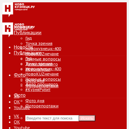
Новости
Публикации
Гид
Точка зрения
Новости
Новокузнецк-400
Публикации
НовоKUZнечане
Гид
Прямые вопросы
Точка зрения
Дело прошлого
Новокузнецк-400
#КузняРулит
НовоKUZнечане
Фото
Прямые вопросы
Фото дня
Дело прошлого
Фоторепортажи
#КузняРулит
Фото
VK
Фото дня
ОК
Фоторепортажи
Youtube
VK
Искать
ОК
Youtube