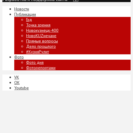
Новости
Публикации
Гид
Точка зрения
Новокузнецк-400
НовоKUZнечане
Прямые вопросы
Дело прошлого
#КузняРулит
Фото
Фото дня
Фоторепортажи
VK
ОК
Youtube