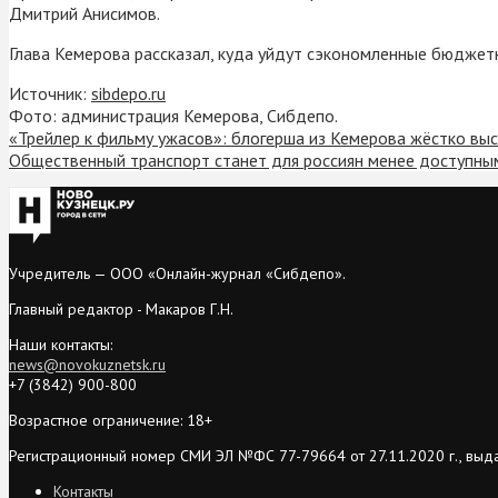
Дмитрий Анисимов.
Глава Кемерова рассказал, куда уйдут сэкономленные бюджет
Источник:
sibdepo.ru
Фото: администрация Кемерова, Сибдепо.
«Трейлер к фильму ужасов»: блогерша из Кемерова жёстко выс
Общественный транспорт станет для россиян менее доступны
Учредитель — ООО «Онлайн-журнал «Сибдепо».
Главный редактор - Макаров Г.Н.
Наши контакты:
news@novokuznetsk.ru
+7 (3842) 900-800
Возрастное ограничение: 18+
Регистрационный номер СМИ ЭЛ №ФС 77-79664 от 27.11.2020 г., выд
Контакты