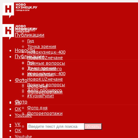
Новости
Публикации
Гид
Точка зрения
Новости
Новокузнецк-400
Публикации
НовоKUZнечане
Гид
Прямые вопросы
Точка зрения
Дело прошлого
Новокузнецк-400
#КузняРулит
НовоKUZнечане
Фото
Прямые вопросы
Фото дня
Дело прошлого
Фоторепортажи
#КузняРулит
Фото
VK
Фото дня
ОК
Фоторепортажи
Youtube
VK
Искать
ОК
Youtube