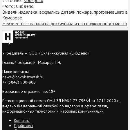
Источник:
sibdepo.ru
Фото: Сибдепо.
Видели издалека: вскрылись детали пожара, прогремевшего в
Кемерове
Неизвестные напали на россиянина из-за парковочного места
Учредитель — ООО «Онлайн-журнал «Сибдепо».
Главный редактор - Макаров Г.Н.
Наши контакты:
news@novokuznetsk.ru
+7 (3842) 900-800
Возрастное ограничение: 18+
Регистрационный номер СМИ ЭЛ №ФС 77-79664 от 27.11.2020 г.,
выдано Федеральной службой по надзору в сфере связи,
информационных технологий и массовых коммуникаций
Контакты
Прайс-лист