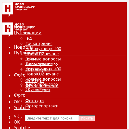
Новости
Публикации
Гид
Точка зрения
Новости
Новокузнецк-400
Публикации
НовоKUZнечане
Гид
Прямые вопросы
Точка зрения
Дело прошлого
Новокузнецк-400
#КузняРулит
НовоKUZнечане
Фото
Прямые вопросы
Фото дня
Дело прошлого
Фоторепортажи
#КузняРулит
Фото
VK
Фото дня
ОК
Фоторепортажи
Youtube
VK
Искать
ОК
Youtube