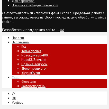
Для партнеров
Политика конфиденциальности
Сайт novokuznetsk.ru использует файлы cookie. Продолжая работу с
сайтом, Вы соглашаетесь на сбор и последующую
обработку файлов
cookie
.
Разработка и поддержка сайта —
AA
Новости
Публикации
Гид
Точка зрения
Новокузнецк-400
НовоKUZнечане
Прямые вопросы
Дело прошлого
#КузняРулит
Фото
Фото дня
Фоторепортажи
VK
ОК
Youtube