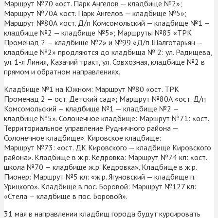
Маршрут №70 «ост. Парк Ангелов — кладбище №2»;
Маршрут №70А «ост. Парк Ангелов — кладбище №5»;
Маршрут №80А «ост. Д/п Комсомольский — кладбище №1 —
кладбище №2 — кладбище №5»; Маршруты №85 «ТРК
Променад 2 — кладбище №2» и №99 «Д/п Шалготарьян —
кладбище №2» продляются до кладбища № 2: ул. Радищева,
ул. 1-я Линия, Казачий тракт, ул. Совхозная, кладбище №2 в
прямом и обратном направлениях.
Кладбище №1 на Южном: Маршрут №80 «ост. ТРК
Променад 2 — ост. Детский сад»; Маршрут №80А «ост. Д/п
Комсомольский — кладбище №1 — кладбище №2 —
кладбище №5». Солонечное кладбище: Маршрут №71: «ост.
Территориальное управление Рудничного района —
Солонечное кладбище». Кировское кладбище:
Маршрут №73: «ост. ДК Кировского — кладбище Кировского
района». Кладбище в ж.р. Кедровка: Маршрут №74 кл: «ост.
школа №70 — кладбище ж.р. Кедровка». Кладбище в ж.р.
Пионер: Маршрут №5 кл: «ж.р. Ягуновский — кладбище п.
Урицкого». Кладбище в пос. Боровой: Маршрут №127 кл:
«Стела — кладбище в пос. Боровой».
31 мая в направлении кладбищ города будут курсировать