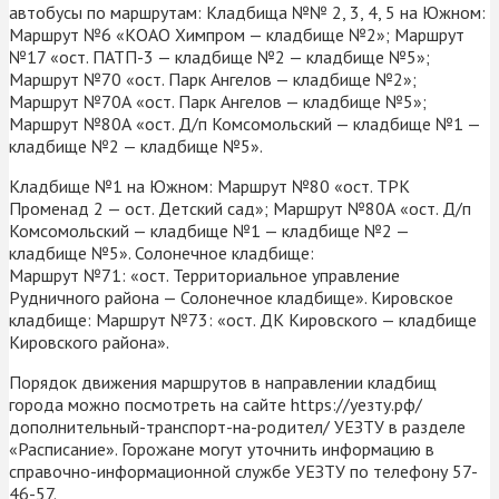
автобусы по маршрутам: Кладбища №№ 2, 3, 4, 5 на Южном:
Маршрут №6 «КОАО Химпром — кладбище №2»; Маршрут
№17 «ост. ПАТП-3 — кладбище №2 — кладбище №5»;
Маршрут №70 «ост. Парк Ангелов — кладбище №2»;
Маршрут №70А «ост. Парк Ангелов — кладбище №5»;
Маршрут №80А «ост. Д/п Комсомольский — кладбище №1 —
кладбище №2 — кладбище №5».
Кладбище №1 на Южном: Маршрут №80 «ост. ТРК
Променад 2 — ост. Детский сад»; Маршрут №80А «ост. Д/п
Комсомольский — кладбище №1 — кладбище №2 —
кладбище №5». Солонечное кладбище:
Маршрут №71: «ост. Территориальное управление
Рудничного района — Солонечное кладбище». Кировское
кладбище: Маршрут №73: «ост. ДК Кировского — кладбище
Кировского района».
Порядок движения маршрутов в направлении кладбищ
города можно посмотреть на сайте https://уезту.рф/
дополнительный-транспорт-на-родител/ УЕЗТУ в разделе
«Расписание». Горожане могут уточнить информацию в
справочно-информационной службе УЕЗТУ по телефону 57-
46-57.