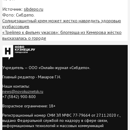
Источник:
sibdepo.ru
Фото: Сибдепо.
Солнцезащитный крем может жестко навредить здоровью
кузбассовцев
«Трейлер к фильму ужасов»: блогерша из Кемерова жёстко
высказалась о городе
Учредитель — ООО «Онлайн-журнал «Сибдепо».
Главный редактор - Макаров Г.Н.
Наши контакты:
news@novokuznetsk.ru
+7 (3842) 900-800
Возрастное ограничение: 18+
Регистрационный номер СМИ ЭЛ №ФС 77-79664 от 27.11.2020 г.,
выдано Федеральной службой по надзору в сфере связи,
информационных технологий и массовых коммуникаций