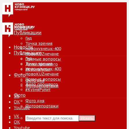
Новости
Публикации
Гид
Точка зрения
Новости
Новокузнецк-400
Публикации
НовоKUZнечане
Гид
Прямые вопросы
Точка зрения
Дело прошлого
Новокузнецк-400
#КузняРулит
НовоKUZнечане
Фото
Прямые вопросы
Фото дня
Дело прошлого
Фоторепортажи
#КузняРулит
Фото
VK
Фото дня
ОК
Фоторепортажи
Youtube
VK
Искать
ОК
Youtube