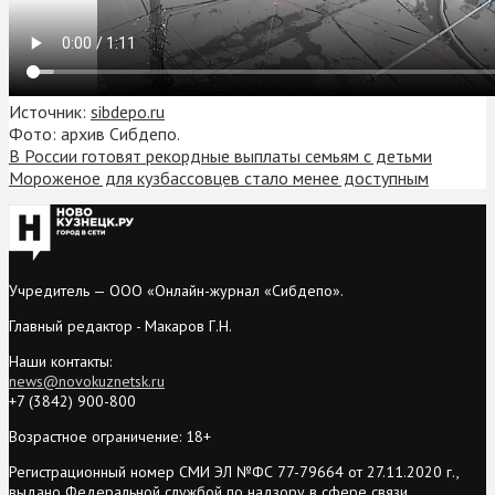
Источник:
sibdepo.ru
Фото: архив Сибдепо.
В России готовят рекордные выплаты семьям с детьми
Мороженое для кузбассовцев стало менее доступным
Учредитель — ООО «Онлайн-журнал «Сибдепо».
Главный редактор - Макаров Г.Н.
Наши контакты:
news@novokuznetsk.ru
+7 (3842) 900-800
Возрастное ограничение: 18+
Регистрационный номер СМИ ЭЛ №ФС 77-79664 от 27.11.2020 г.,
выдано Федеральной службой по надзору в сфере связи,