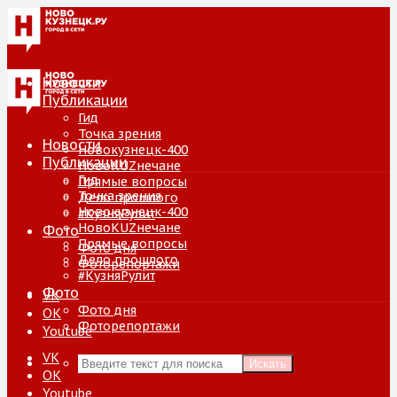
Новости
Публикации
Гид
Точка зрения
Новости
Новокузнецк-400
Публикации
НовоKUZнечане
Гид
Прямые вопросы
Точка зрения
Дело прошлого
Новокузнецк-400
#КузняРулит
НовоKUZнечане
Фото
Прямые вопросы
Фото дня
Дело прошлого
Фоторепортажи
#КузняРулит
Фото
VK
Фото дня
ОК
Фоторепортажи
Youtube
VK
Искать
ОК
Youtube