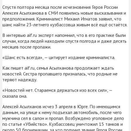
Спустя полтора месяца после исчезновения Героя России
Алексея Асылханова в СМИ появились новые высказывания и
предположения. Криминалист Михаил Игнатов заявил, что
шанс найти 23-летнего кузбассовца живым всё ещё остаётся.
В интервью aif.ru эксперт напомнил, что в его практике были
случаи, когда людей находили спустя полгода и даже десять
месяцев после пропажи.
«Шанс есть всегда», — цитирует издание криминалиста.
Как пишет aif.ru, семья Асылханова продолжает ждать
новостей. Сестра пропавшего призналась, что родные не
теряют надежду.
«Новостей нет. Стараемся держаться изо всех сил», —
сказала она.
Алексей Асылханов исчез 3 апреля в Юрге. По имеющимся
данным, на улице к нему подъехал автомобиль, после чего
мужчина сел в салон и пропал. Возбуждено уголовное дело
по статье «Убийство». Кузбассовец уничтожил 15 танков и
около 50 бронемашин, за что получил звание Героя России.