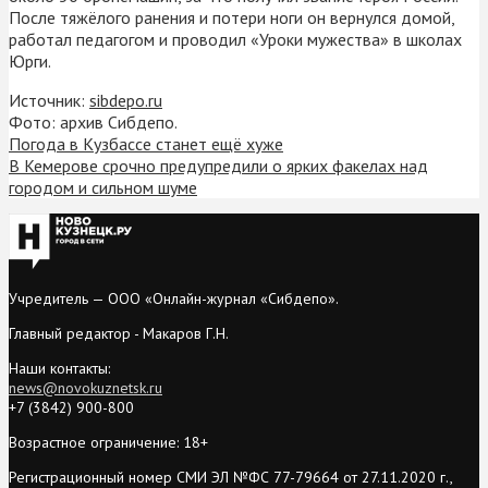
После тяжёлого ранения и потери ноги он вернулся домой,
работал педагогом и проводил «Уроки мужества» в школах
Юрги.
Источник:
sibdepo.ru
Фото: архив Сибдепо.
Погода в Кузбассе станет ещё хуже
В Кемерове срочно предупредили о ярких факелах над
городом и сильном шуме
Учредитель — ООО «Онлайн-журнал «Сибдепо».
Главный редактор - Макаров Г.Н.
Наши контакты:
news@novokuznetsk.ru
+7 (3842) 900-800
Возрастное ограничение: 18+
Регистрационный номер СМИ ЭЛ №ФС 77-79664 от 27.11.2020 г.,