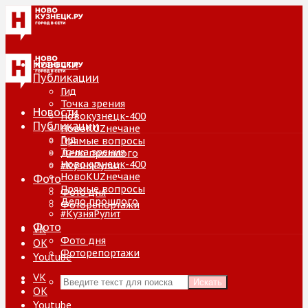
Новости
Публикации
Гид
Точка зрения
Новости
Новокузнецк-400
Публикации
НовоKUZнечане
Гид
Прямые вопросы
Точка зрения
Дело прошлого
Новокузнецк-400
#КузняРулит
НовоKUZнечане
Фото
Прямые вопросы
Фото дня
Дело прошлого
Фоторепортажи
#КузняРулит
Фото
VK
Фото дня
ОК
Фоторепортажи
Youtube
VK
Искать
ОК
Youtube