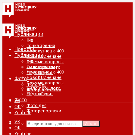
Новости
Публикации
Гид
Точка зрения
Новости
Новокузнецк-400
Публикации
НовоKUZнечане
Гид
Прямые вопросы
Точка зрения
Дело прошлого
Новокузнецк-400
#КузняРулит
НовоKUZнечане
Фото
Прямые вопросы
Фото дня
Дело прошлого
Фоторепортажи
#КузняРулит
Фото
VK
Фото дня
ОК
Фоторепортажи
Youtube
VK
Искать
ОК
Youtube