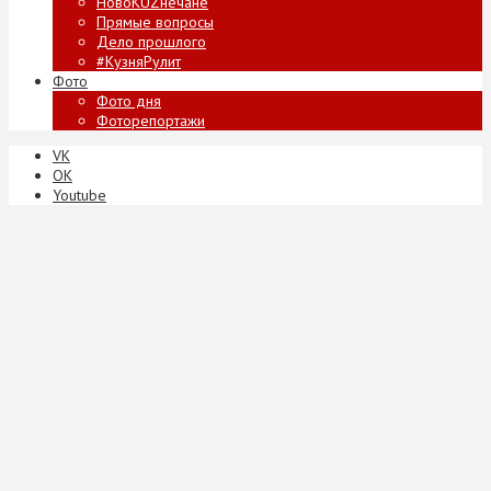
НовоKUZнечане
Прямые вопросы
Дело прошлого
#КузняРулит
Фото
Фото дня
Фоторепортажи
VK
ОК
Youtube