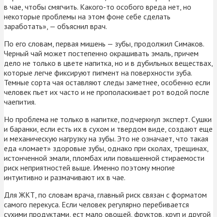
в чае, чтобы смягчить. Какого-то особого вреда нет, но
некоторые проблемы на этом фоне себе сделать
заработать», — объяснил врач.
По его словам, первая мишень — зубы, продолжил Симаков.
Черный чай может постепенно окрашивать эмаль, причем
дело не только в цвете напитка, но и в дубильных веществах,
которые легче фиксируют пигмент на поверхности зуба.
Темные сорта чая оставляют следы заметнее, особенно если
человек пьет их часто и не прополаскивает рот водой после
чаепития.
Но проблема не только в напитке, подчеркнул эксперт. Сушки
и баранки, если есть их в сухом и твердом виде, создают еще
и механическую нагрузку на зубы. Это не означает, что такая
еда «ломает» здоровые зубы, однако при сколах, трещинах,
истонченной эмали, пломбах или повышенной стираемости
риск неприятностей выше. Именно поэтому многие
интуитивно и размачивают их в чае.
Для ЖКТ, по словам врача, главный риск связан с форматом
самого перекуса. Если человек регулярно перебивается
сухими продуктами, ест мало овощей, фруктов, круп и другой