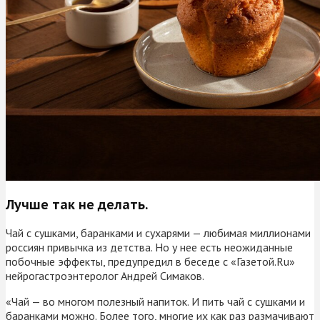
Лучше так не делать.
Чай с сушками, баранками и сухарями — любимая миллионами
россиян привычка из детства. Но у нее есть неожиданные
побочные эффекты, предупредил в беседе с «Газетой.Ru»
нейрогастроэнтеролог Андрей Симаков.
«Чай — во многом полезный напиток. И пить чай с сушками и
баранками можно. Более того, многие их как раз размачивают