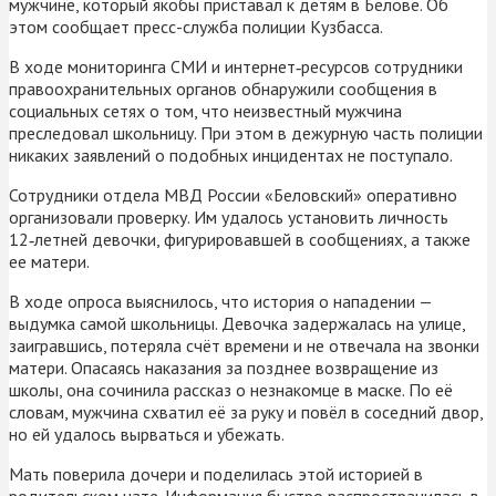
мужчине, который якобы приставал к детям в Белове. Об
этом сообщает пресс-служба полиции Кузбасса.
В ходе мониторинга СМИ и интернет‑ресурсов сотрудники
правоохранительных органов обнаружили сообщения в
социальных сетях о том, что неизвестный мужчина
преследовал школьницу. При этом в дежурную часть полиции
никаких заявлений о подобных инцидентах не поступало.
Сотрудники отдела МВД России «Беловский» оперативно
организовали проверку. Им удалось установить личность
12‑летней девочки, фигурировавшей в сообщениях, а также
ее матери.
В ходе опроса выяснилось, что история о нападении —
выдумка самой школьницы. Девочка задержалась на улице,
заигравшись, потеряла счёт времени и не отвечала на звонки
матери. Опасаясь наказания за позднее возвращение из
школы, она сочинила рассказ о незнакомце в маске. По её
словам, мужчина схватил её за руку и повёл в соседний двор,
но ей удалось вырваться и убежать.
Мать поверила дочери и поделилась этой историей в
родительском чате. Информация быстро распространилась в