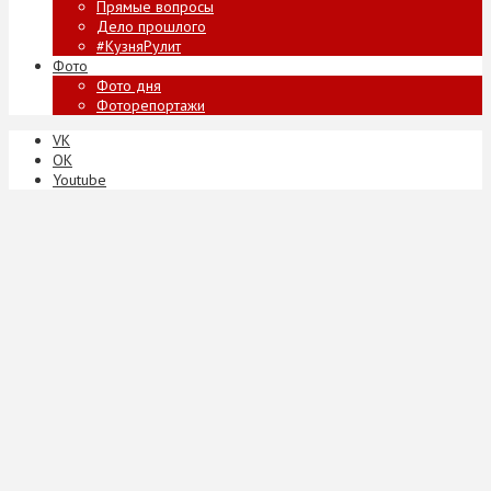
Прямые вопросы
Дело прошлого
#КузняРулит
Фото
Фото дня
Фоторепортажи
VK
ОК
Youtube