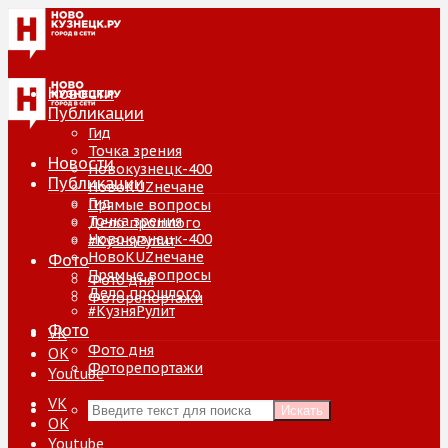
Новости
Публикации
Гид
Точка зрения
Новости
Новокузнецк-400
Публикации
НовоKUZнечане
Гид
Прямые вопросы
Точка зрения
Дело прошлого
Новокузнецк-400
#КузняРулит
НовоKUZнечане
Фото
Прямые вопросы
Фото дня
Дело прошлого
Фоторепортажи
#КузняРулит
Фото
VK
Фото дня
ОК
Фоторепортажи
Youtube
VK
Искать
ОК
Youtube