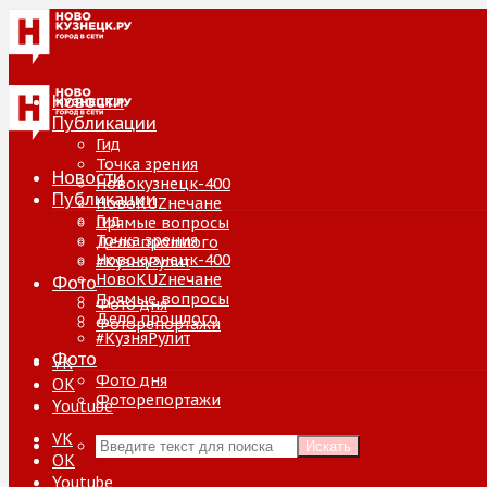
Новости
Публикации
Гид
Точка зрения
Новости
Новокузнецк-400
Публикации
НовоKUZнечане
Гид
Прямые вопросы
Точка зрения
Дело прошлого
Новокузнецк-400
#КузняРулит
НовоKUZнечане
Фото
Прямые вопросы
Фото дня
Дело прошлого
Фоторепортажи
#КузняРулит
Фото
VK
Фото дня
ОК
Фоторепортажи
Youtube
VK
Искать
ОК
Youtube