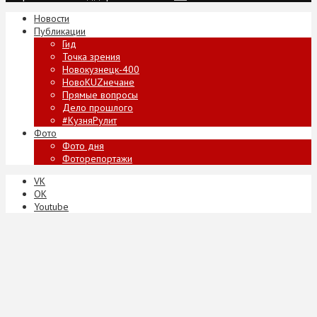
Новости
Публикации
Гид
Точка зрения
Новокузнецк-400
НовоKUZнечане
Прямые вопросы
Дело прошлого
#КузняРулит
Фото
Фото дня
Фоторепортажи
VK
ОК
Youtube