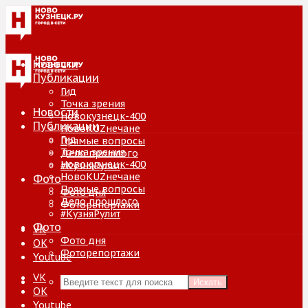
Новости
Публикации
Гид
Точка зрения
Новости
Новокузнецк-400
Публикации
НовоKUZнечане
Гид
Прямые вопросы
Точка зрения
Дело прошлого
Новокузнецк-400
#КузняРулит
НовоKUZнечане
Фото
Прямые вопросы
Фото дня
Дело прошлого
Фоторепортажи
#КузняРулит
Фото
VK
Фото дня
ОК
Фоторепортажи
Youtube
VK
Искать
ОК
Youtube