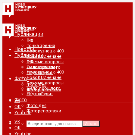
Новости
Публикации
Гид
Точка зрения
Новости
Новокузнецк-400
Публикации
НовоKUZнечане
Гид
Прямые вопросы
Точка зрения
Дело прошлого
Новокузнецк-400
#КузняРулит
НовоKUZнечане
Фото
Прямые вопросы
Фото дня
Дело прошлого
Фоторепортажи
#КузняРулит
Фото
VK
Фото дня
ОК
Фоторепортажи
Youtube
VK
Искать
ОК
Youtube