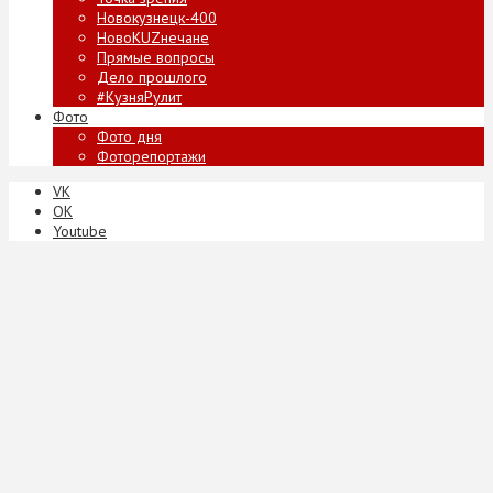
Новокузнецк-400
НовоKUZнечане
Прямые вопросы
Дело прошлого
#КузняРулит
Фото
Фото дня
Фоторепортажи
VK
ОК
Youtube