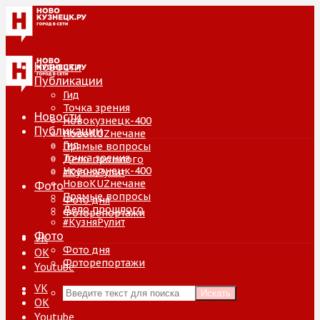
Новости
Публикации
Гид
Точка зрения
Новости
Новокузнецк-400
Публикации
НовоKUZнечане
Гид
Прямые вопросы
Точка зрения
Дело прошлого
Новокузнецк-400
#КузняРулит
НовоKUZнечане
Фото
Прямые вопросы
Фото дня
Дело прошлого
Фоторепортажи
#КузняРулит
Фото
VK
Фото дня
ОК
Фоторепортажи
Youtube
VK
Искать
ОК
Youtube