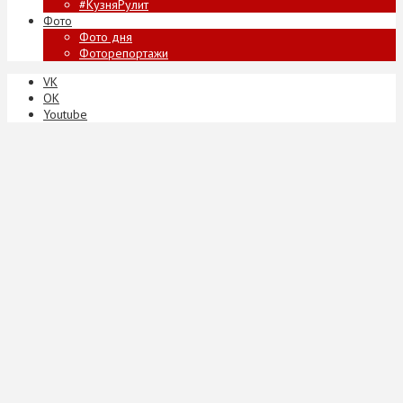
#КузняРулит
Фото
Фото дня
Фоторепортажи
VK
ОК
Youtube