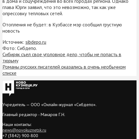
в дома и соцучреждения во всех городах региона. Однако
глава Юрги заявил, что это невозможно, так как уже
опрессовку тепловых сетей.
Отопления не будет: в Кузбассе мэр сообщил грустную
новость
Источник:
sibdepo.ru
Фото: Сибдепо.
Сибиряк съел свое уголовное дело, чтобы не попасть в
тюрьму
Романы русских писателей оказались в очень необычном
списке
Учредитель — ООО «Онлайн-журнал «Сибдепо».
Главный редактор - Макаров Г.Н.
Наши контакты:
news@novokuznetsk.ru
+7 (3842) 900-800