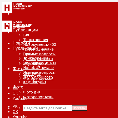
Новости
Публикации
Гид
Точка зрения
Новости
Новокузнецк-400
Публикации
НовоKUZнечане
Гид
Прямые вопросы
Точка зрения
Дело прошлого
Новокузнецк-400
#КузняРулит
НовоKUZнечане
Фото
Прямые вопросы
Фото дня
Дело прошлого
Фоторепортажи
#КузняРулит
Фото
VK
Фото дня
ОК
Фоторепортажи
Youtube
VK
Искать
ОК
Youtube