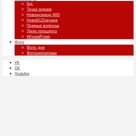
Гид
Точка зрения
Новокузнецк-400
НовоKUZнечане
Прямые вопросы
Дело прошлого
#КузняРулит
Фото
Фото дня
Фоторепортажи
VK
ОК
Youtube