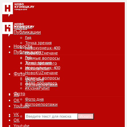
Новости
Публикации
Гид
Точка зрения
Новости
Новокузнецк-400
Публикации
НовоKUZнечане
Гид
Прямые вопросы
Точка зрения
Дело прошлого
Новокузнецк-400
#КузняРулит
НовоKUZнечане
Фото
Прямые вопросы
Фото дня
Дело прошлого
Фоторепортажи
#КузняРулит
Фото
VK
Фото дня
ОК
Фоторепортажи
Youtube
VK
Искать
ОК
Youtube