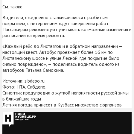
См. также
Водители, ежедневно сталкивавшиеся с разбитым
покрытием, с нетерпением ждут завершения работ.
Пассажирам рекомендуют учитывать возможные изменения в
расписании на время ремонта.
«Каждый рейс до Листвягов и в обратном направлении —
настоящий квест. Автобус проезжает более 16 км по
Листвянскому шоссе и улице Лесной, где покрытие было
сильно повреждено», — поделилась водитель одного из
автобусов Татьяна Самохина.
Источник:
sibdepo.ru
Фото: НТА, Сибдепо.
Синоптик предупредил о жуткой неприятности русской зимы
в ближайшие годы
Летняя погода принесет в Кузбасс множество сюрпризов