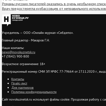
Романы русских писателей оказались в очень необычном списк
Врач предостерегла кузбассовцев от неправильного использо
Учредитель — ООО «Онлайн-журнал «Сибдепо».
Главный редактор - Макаров Г.Н.
Наши контакты:
news@novokuznetsk.ru
+7 (3842) 900-800
Возрастное ограничение: 18+
Регистрационный номер СМИ ЭЛ №ФС 77-79664 от 27.11.2020 г., выд
Контакты
Прайс-лист
Для партнеров
Политика конфиденциальности
Сайт novokuznetsk.ru использует файлы cookie. Продолжая работу с 