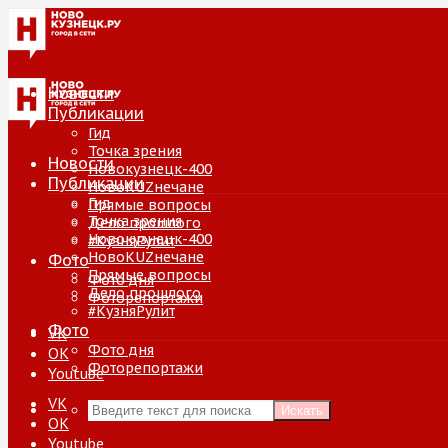
Новости
Публикации
Гид
Точка зрения
Новости
Новокузнецк-400
Публикации
НовоKUZнечане
Гид
Прямые вопросы
Точка зрения
Дело прошлого
Новокузнецк-400
#КузняРулит
НовоKUZнечане
Фото
Прямые вопросы
Фото дня
Дело прошлого
Фоторепортажи
#КузняРулит
Фото
VK
Фото дня
ОК
Фоторепортажи
Youtube
VK
Искать
ОК
Youtube