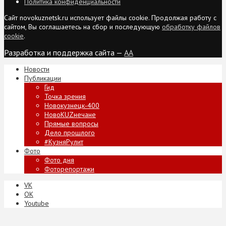
Политика конфиденциальности
Сайт novokuznetsk.ru использует файлы cookie. Продолжая работу с
сайтом, Вы соглашаетесь на сбор и последующую
обработку файлов
cookie
.
Разработка и поддержка сайта —
AA
Новости
Публикации
Гид
Точка зрения
Новокузнецк-400
НовоKUZнечане
Прямые вопросы
Дело прошлого
#КузняРулит
Фото
Фото дня
Фоторепортажи
VK
ОК
Youtube