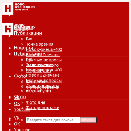
Новости
Публикации
Гид
Точка зрения
Новости
Новокузнецк-400
Публикации
НовоKUZнечане
Гид
Прямые вопросы
Точка зрения
Дело прошлого
Новокузнецк-400
#КузняРулит
НовоKUZнечане
Фото
Прямые вопросы
Фото дня
Дело прошлого
Фоторепортажи
#КузняРулит
Фото
VK
Фото дня
ОК
Фоторепортажи
Youtube
VK
Искать
ОК
Youtube