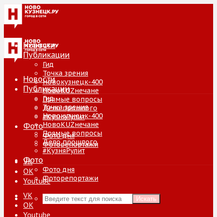
Новости
Публикации
Гид
Точка зрения
Новости
Новокузнецк-400
Публикации
НовоKUZнечане
Гид
Прямые вопросы
Точка зрения
Дело прошлого
Новокузнецк-400
#КузняРулит
НовоKUZнечане
Фото
Прямые вопросы
Фото дня
Дело прошлого
Фоторепортажи
#КузняРулит
Фото
VK
Фото дня
ОК
Фоторепортажи
Youtube
VK
Искать
ОК
Youtube