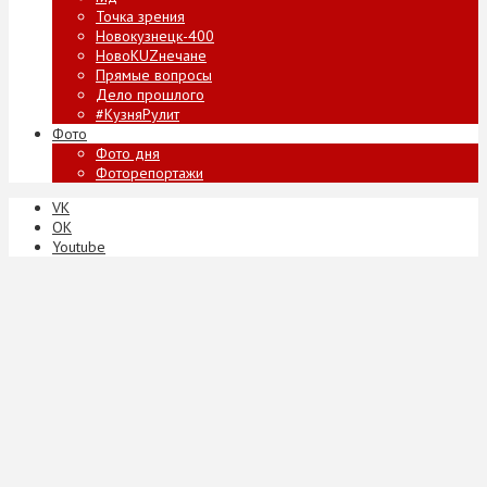
Точка зрения
Новокузнецк-400
НовоKUZнечане
Прямые вопросы
Дело прошлого
#КузняРулит
Фото
Фото дня
Фоторепортажи
VK
ОК
Youtube