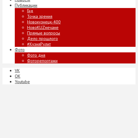
Публикации
Гид
Точка зрения
Новокузнецк-400
НовоKUZнечане
Прямые вопросы
Дело прошлого
#КузняРулит
Фото
Фото дня
Фоторепортажи
VK
ОК
Youtube