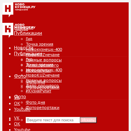
Новости
Публикации
Гид
Точка зрения
Новости
Новокузнецк-400
Публикации
НовоKUZнечане
Гид
Прямые вопросы
Точка зрения
Дело прошлого
Новокузнецк-400
#КузняРулит
НовоKUZнечане
Фото
Прямые вопросы
Фото дня
Дело прошлого
Фоторепортажи
#КузняРулит
Фото
VK
Фото дня
ОК
Фоторепортажи
Youtube
VK
Искать
ОК
Youtube