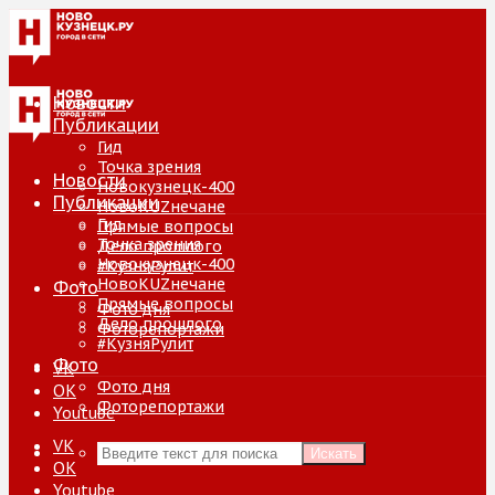
Новости
Публикации
Гид
Точка зрения
Новости
Новокузнецк-400
Публикации
НовоKUZнечане
Гид
Прямые вопросы
Точка зрения
Дело прошлого
Новокузнецк-400
#КузняРулит
НовоKUZнечане
Фото
Прямые вопросы
Фото дня
Дело прошлого
Фоторепортажи
#КузняРулит
Фото
VK
Фото дня
ОК
Фоторепортажи
Youtube
VK
Искать
ОК
Youtube