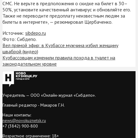
СМС. Не верьте в предположения о скидке на билет в 30–
50%, установите качественный антивирус и обновляйте его.
Также не переводите предоплату неизвестным людям за
билеты в интернете», — резюмировал Щербаченко.
Источник:
sibdepo.ru
Фото: Сибдепо.
Вел прямой эфир: в Кузбассе мужчина избил женщину
шваброй (видео)
Кузбассовцам изменили правила похода в туалет на
законодательном уровне
Учредитель — ООО «Онлайн-журнал «Сибдепо».
Главный редактор - Макаров Г.Н.
Наши контакты:
news@novokuznetsk.ru
+7 (3842) 900-800
Возрастное ограничение: 18+