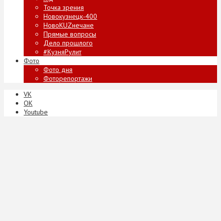
Точка зрения
Новокузнецк-400
НовоKUZнечане
Прямые вопросы
Дело прошлого
#КузняРулит
Фото
Фото дня
Фоторепортажи
VK
ОК
Youtube