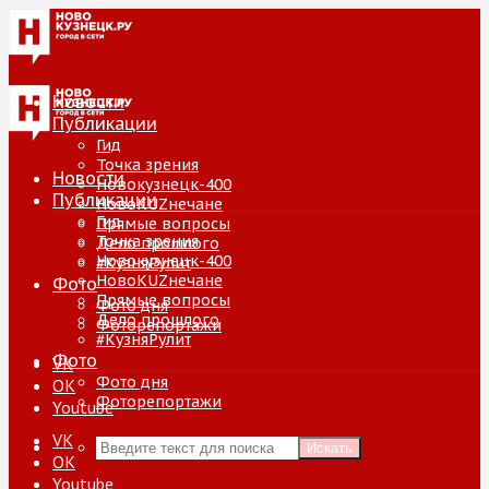
Новости
Публикации
Гид
Точка зрения
Новости
Новокузнецк-400
Публикации
НовоKUZнечане
Гид
Прямые вопросы
Точка зрения
Дело прошлого
Новокузнецк-400
#КузняРулит
НовоKUZнечане
Фото
Прямые вопросы
Фото дня
Дело прошлого
Фоторепортажи
#КузняРулит
Фото
VK
Фото дня
ОК
Фоторепортажи
Youtube
VK
Искать
ОК
Youtube