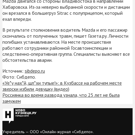
Mazda двигался со стороны Владивостока в направлении
Хабаровска. Из‑за неверно выбранной скорости и дистанции
он врезался в большегруз Sitrac с полуприцепом, который
ехал впереди.
В результате столкновения водитель Mazda и его пассажир
скончались от полученных травм, пишет Газета.ру. Личности
погибших устанавливаются. На месте происшествия
работают сотрудники районной Госавтоинспекции и
следственно‑оперативная группа. Специалисты выясняют все
обстоятельства аварии.
Источник:
sibdepo.ru
Фото: Сибдепо.
«Уе*у нах*й, шл*хи тупые!»: в Кузбассе на рабочем месте
зверски избили девушку (видео)
Россиянка во время развода узнала, что 25 лет не была
замужем
Учредитель — ООО «Онлайн-журнал «Сибдепо».