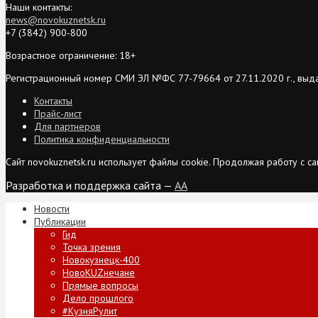
Наши контакты:
news@novokuznetsk.ru
+7 (3842) 900-800
Возрастное ограничение: 18+
Регистрационный номер СМИ ЭЛ №ФС 77-79664 от 27.11.2020 г., выд
Контакты
Прайс-лист
Для партнеров
Политика конфиденциальности
Сайт novokuznetsk.ru использует файлы cookie. Продолжая работу с 
Разработка и поддержка сайта —
AA
Новости
Публикации
Гид
Точка зрения
Новокузнецк-400
НовоKUZнечане
Прямые вопросы
Дело прошлого
#КузняРулит