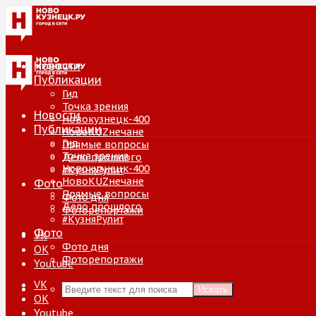
Новости
Публикации
Гид
Точка зрения
Новости
Новокузнецк-400
Публикации
НовоKUZнечане
Гид
Прямые вопросы
Точка зрения
Дело прошлого
Новокузнецк-400
#КузняРулит
НовоKUZнечане
Фото
Прямые вопросы
Фото дня
Дело прошлого
Фоторепортажи
#КузняРулит
Фото
VK
Фото дня
ОК
Фоторепортажи
Youtube
VK
Искать
ОК
Youtube