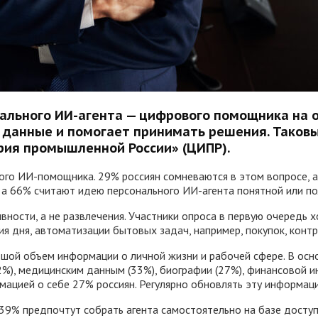
нального ИИ-агента — цифрового помощника на о
 данные и помогает принимать решения. Таковы
ия промышленной России» (ЦИПР).
ого ИИ-помощника. 29% россиян сомневаются в этом вопросе, а
а 66% считают идею персонального ИИ-агента понятной или по
ности, а не развлечения. Участники опроса в первую очередь 
ия дня, автоматизации бытовых задач, например, покупок, конт
шой объем информации о личной жизни и рабочей сфере. В осн
42%), медицинским данным (33%), биографии (27%), финансовой 
рмацией о себе 27% россиян. Регулярно обновлять эту информа
 39% предпочтут собрать агента самостоятельно на базе дост