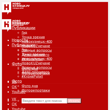
Новости
Публикации
Гид
Точка зрения
Новости
Новокузнецк-400
Публикации
НовоKUZнечане
Гид
Прямые вопросы
Точка зрения
Дело прошлого
Новокузнецк-400
#КузняРулит
НовоKUZнечане
Фото
Прямые вопросы
Фото дня
Дело прошлого
Фоторепортажи
#КузняРулит
Фото
VK
Фото дня
ОК
Фоторепортажи
Youtube
VK
Искать
ОК
Youtube