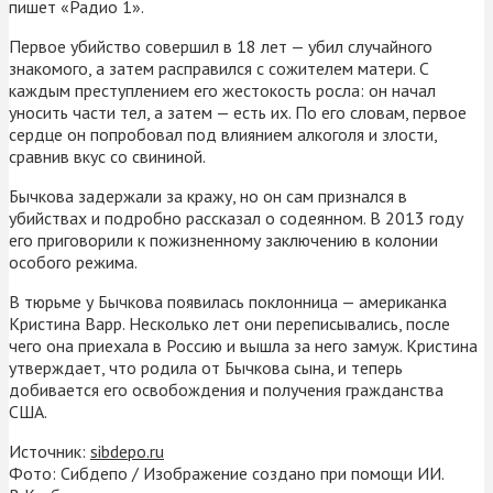
пишет «Радио 1».
Первое убийство совершил в 18 лет — убил случайного
знакомого, а затем расправился с сожителем матери. С
каждым преступлением его жестокость росла: он начал
уносить части тел, а затем — есть их. По его словам, первое
сердце он попробовал под влиянием алкоголя и злости,
сравнив вкус со свининой.
Бычкова задержали за кражу, но он сам признался в
убийствах и подробно рассказал о содеянном. В 2013 году
его приговорили к пожизненному заключению в колонии
особого режима.
В тюрьме у Бычкова появилась поклонница — американка
Кристина Варр. Несколько лет они переписывались, после
чего она приехала в Россию и вышла за него замуж. Кристина
утверждает, что родила от Бычкова сына, и теперь
добивается его освобождения и получения гражданства
США.
Источник:
sibdepo.ru
Фото: Сибдепо / Изображение создано при помощи ИИ.