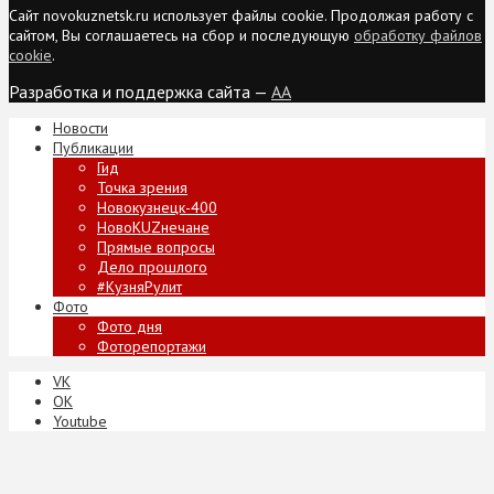
Сайт novokuznetsk.ru использует файлы cookie. Продолжая работу с
сайтом, Вы соглашаетесь на сбор и последующую
обработку файлов
cookie
.
Разработка и поддержка сайта —
AA
Новости
Публикации
Гид
Точка зрения
Новокузнецк-400
НовоKUZнечане
Прямые вопросы
Дело прошлого
#КузняРулит
Фото
Фото дня
Фоторепортажи
VK
ОК
Youtube