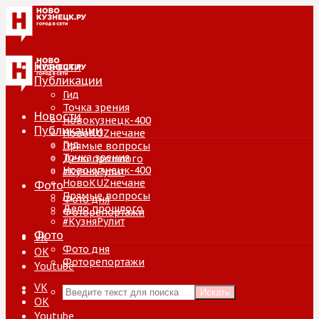
Новости
Публикации
Гид
Точка зрения
Новости
Новокузнецк-400
Публикации
НовоKUZнечане
Гид
Прямые вопросы
Точка зрения
Дело прошлого
Новокузнецк-400
#КузняРулит
НовоKUZнечане
Фото
Прямые вопросы
Фото дня
Дело прошлого
Фоторепортажи
#КузняРулит
Фото
VK
Фото дня
ОК
Фоторепортажи
Youtube
VK
Искать
ОК
Youtube