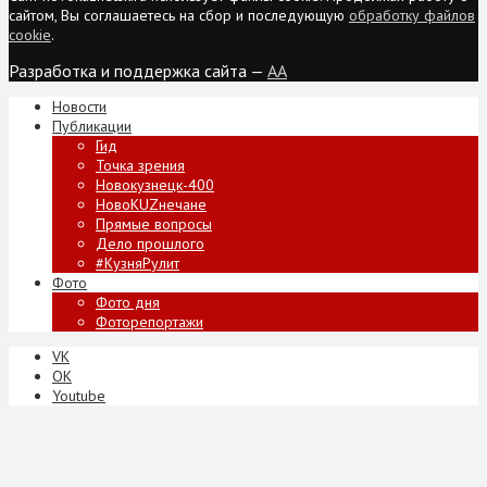
сайтом, Вы соглашаетесь на сбор и последующую
обработку файлов
cookie
.
Разработка и поддержка сайта —
AA
Новости
Публикации
Гид
Точка зрения
Новокузнецк-400
НовоKUZнечане
Прямые вопросы
Дело прошлого
#КузняРулит
Фото
Фото дня
Фоторепортажи
VK
ОК
Youtube