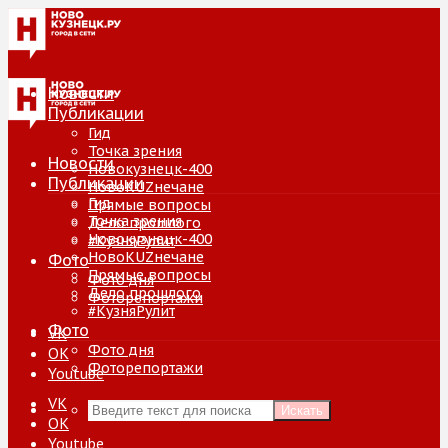
Новости
Публикации
Гид
Точка зрения
Новости
Новокузнецк-400
Публикации
НовоKUZнечане
Гид
Прямые вопросы
Точка зрения
Дело прошлого
Новокузнецк-400
#КузняРулит
НовоKUZнечане
Фото
Прямые вопросы
Фото дня
Дело прошлого
Фоторепортажи
#КузняРулит
Фото
VK
Фото дня
ОК
Фоторепортажи
Youtube
VK
Искать
ОК
Youtube