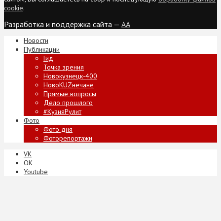
cookie
.
Разработка и поддержка сайта —
AA
Новости
Публикации
Гид
Точка зрения
Новокузнецк-400
НовоKUZнечане
Прямые вопросы
Дело прошлого
#КузняРулит
Фото
Фото дня
Фоторепортажи
VK
ОК
Youtube