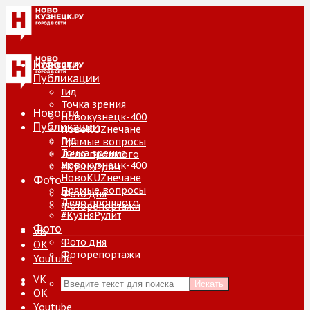
Новости
Публикации
Гид
Точка зрения
Новости
Новокузнецк-400
Публикации
НовоKUZнечане
Гид
Прямые вопросы
Точка зрения
Дело прошлого
Новокузнецк-400
#КузняРулит
НовоKUZнечане
Фото
Прямые вопросы
Фото дня
Дело прошлого
Фоторепортажи
#КузняРулит
Фото
VK
Фото дня
ОК
Фоторепортажи
Youtube
VK
Искать
ОК
Youtube