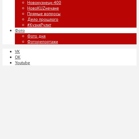
Новокузнецк-400
НовоKUZнечане
Прямые вопросы
Дело прошлого
#КузняРулит
Фото
Фото дня
Фоторепортажи
VK
ОК
Youtube